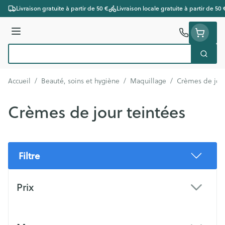
Aller au contenu
Livraison gratuite à partir de 50 €
Livraison locale gratuite à partir de 50 
Menu
Cherc
Rechercher
Accueil
/
Beauté, soins et hygiène
/
Maquillage
/
Crèmes de jour
Crèmes de jour teintées
Filtre
Passer à la liste des produits
Prix
filter