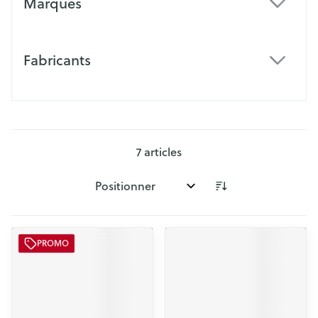
Marques
filter
Fabricants
filter
7
articles
Trier par:
PROMO