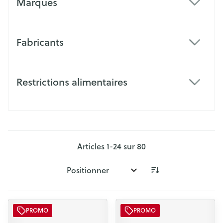
Marques
filter
Fabricants
filter
Restrictions alimentaires
filter
Articles
1
-
24
sur
80
Trier par:
PROMO
PROMO