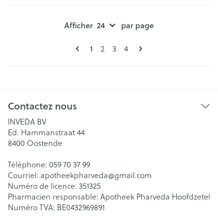
Afficher
par page
Pages
Vous lisez actuellement la page
1
Page
Page
Page
2
3
4
Contactez nous
INVEDA BV
Ed. Hammanstraat 44
8400
Oostende
Téléphone:
059 70 37 99
Courriel:
apotheekpharveda@
gmail.com
Numéro de licence:
351325
Pharmacien responsable:
Apotheek Pharveda Hoofdzetel
Numéro TVA:
BE0432969891