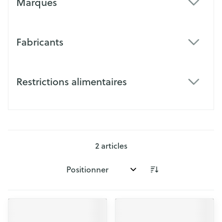
Marques
filter
Fabricants
filter
Restrictions alimentaires
filter
2
articles
Trier par: