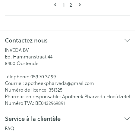
Pages
Vous lisez actuellement la page
Page
1
2
Contactez nous
INVEDA BV
Ed. Hammanstraat 44
8400
Oostende
Téléphone:
059 70 37 99
Courriel:
apotheekpharveda@
gmail.com
Numéro de licence:
351325
Pharmacien responsable:
Apotheek Pharveda Hoofdzetel
Numéro TVA:
BE0432969891
Service à la clientèle
FAQ