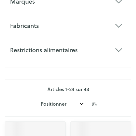
Marques
filter
Fabricants
filter
Restrictions alimentaires
filter
Articles
1
-
24
sur
43
Trier par: