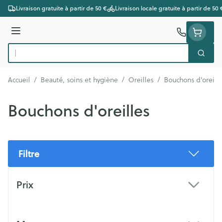
Aller au contenu
Livraison gratuite à partir de 50 €
Livraison locale gratuite à partir de 50 
Menu
Cherc
Rechercher
Accueil
/
Beauté, soins et hygiène
/
Oreilles
/
Bouchons d'oreill
Bouchons d'oreilles
Filtre
Passer à la liste des produits
Prix
filter