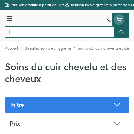
Aller au contenu
Livraison gratuite à partir de 50 €
Livraison locale gratuite à partir de 50 
Menu
Cherc
Rechercher
Accueil
/
Beauté, soins et hygiène
/
Soins du cuir chevelu et des 
Soins du cuir chevelu et des
cheveux
Filtre
Passer à la liste des produits
Prix
filter