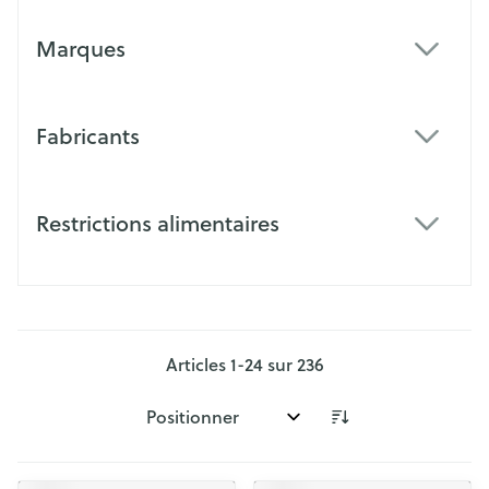
Marques
filter
Fabricants
filter
Restrictions alimentaires
filter
Articles
1
-
24
sur
236
Trier par: