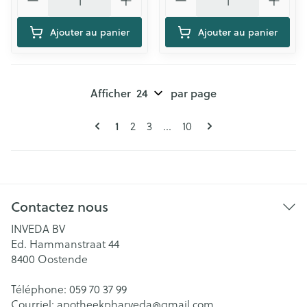
Ajouter au panier
Ajouter au panier
Afficher
par page
Pages
Vous lisez actuellement la page
Page
Page
Page
1
2
3
...
10
Contactez nous
INVEDA BV
Ed. Hammanstraat 44
8400
Oostende
Téléphone:
059 70 37 99
Courriel:
apotheekpharveda@
gmail.com