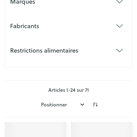
Marques
filter
Fabricants
filter
Restrictions alimentaires
filter
Articles
1
-
24
sur
71
Trier par: