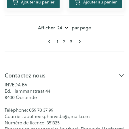
Ajouter au panier
Ajouter au panier
Afficher
par page
Pages
Vous lisez actuellement la page
Page
Page
1
2
3
Contactez nous
INVEDA BV
Ed. Hammanstraat 44
8400
Oostende
Téléphone:
059 70 37 99
Courriel:
apotheekpharveda@
gmail.com
Numéro de licence:
351325
Pharmacien responsable:
Apotheek Pharveda Hoofdzetel