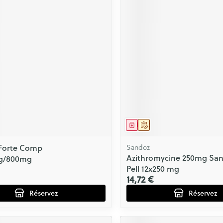
ment
prescription
Médicament
Sur prescription
 Forte Comp
Sandoz
Azithromycine 250mg Sa
g/800mg
Pell 12x250 mg
14,72 €
Réservez
Réservez