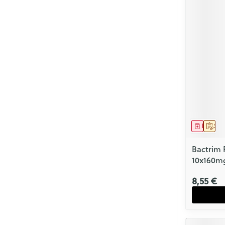
Médica
Sur 
Bactrim
10x160m
8,55 €