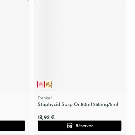
Médicament
Sur prescription
Trenker
Staphycid Susp Or 80ml 250mg/5ml
13,92 €
Réservez