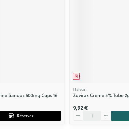
ment
prescription
Médicament
Haleon
line Sandoz 500mg Caps 16
Zovirax Creme 5% Tube 2
9,92 €
Quantité
Réservez