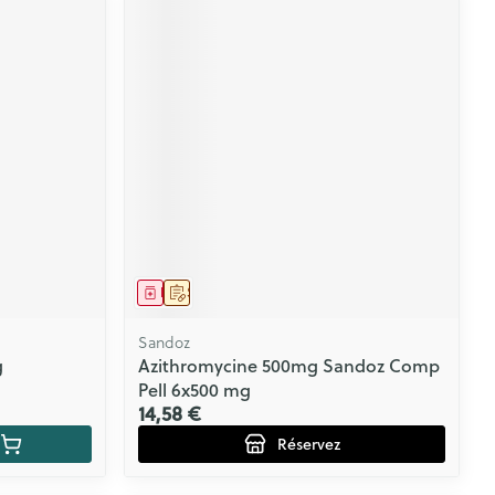
Médicament
Sur prescription
Sandoz
g
Azithromycine 500mg Sandoz Comp
Pell 6x500 mg
14,58 €
Réservez