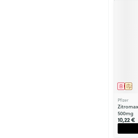
Médica
Sur 
Pfizer
Zitromax
500mg
10,22 €