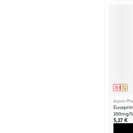
Médica
Sur 
Aspen Ph
Eusaprim
200mg/5
5,27 €