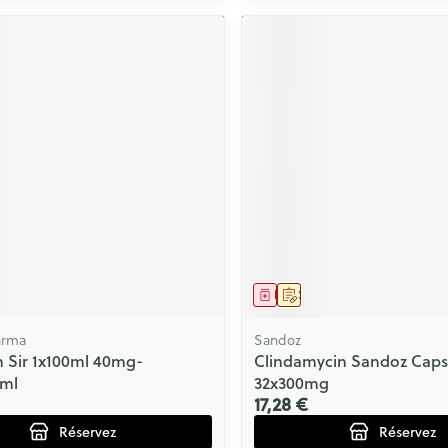
ment
prescription
Médicament
Sur prescription
arma
Sandoz
 Sir 1x100ml 40mg-
Clindamycin Sandoz Caps
ml
32x300mg
17,28 €
Réservez
Réservez