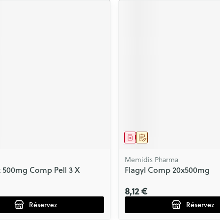
ment
prescription
Médicament
Sur prescription
Memidis Pharma
 500mg Comp Pell 3 X
Flagyl Comp 20x500mg
8,12 €
Réservez
Réservez