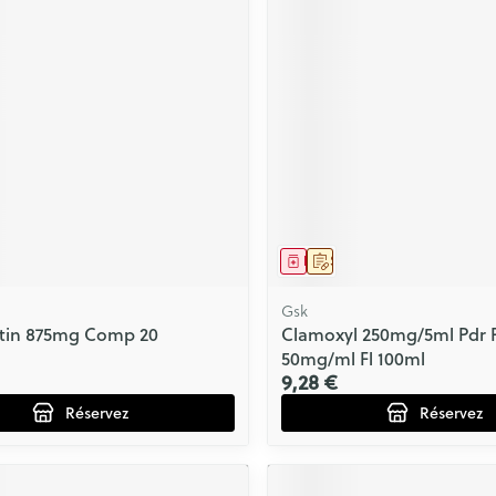
ls
Yeux
rgique
Afficher plus
Autobronzants
Rasage
ment
prescription
Médicament
Sur prescription
Gsk
in 875mg Comp 20
Clamoxyl 250mg/5ml Pdr 
50mg/ml Fl 100ml
9,28 €
Réservez
Réservez