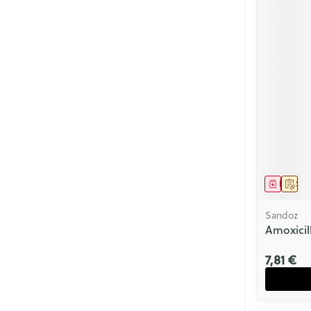
Médica
Sur 
Sandoz
Amoxicil
7,81 €