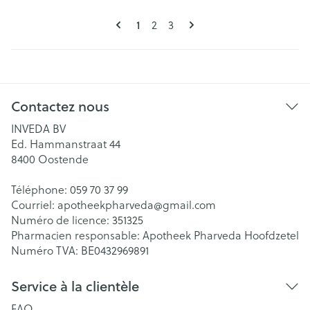
Pages
Vous lisez actuellement la page
Page
Page
1
2
3
Contactez nous
INVEDA BV
Ed. Hammanstraat 44
8400
Oostende
Téléphone:
059 70 37 99
Courriel:
apotheekpharveda@
gmail.com
Numéro de licence:
351325
Pharmacien responsable:
Apotheek Pharveda Hoofdzetel
Numéro TVA:
BE0432969891
Service à la clientèle
FAQ