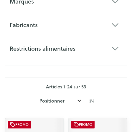
Marques
filter
Fabricants
filter
Restrictions alimentaires
filter
Articles
1
-
24
sur
53
Trier par:
PROMO
PROMO