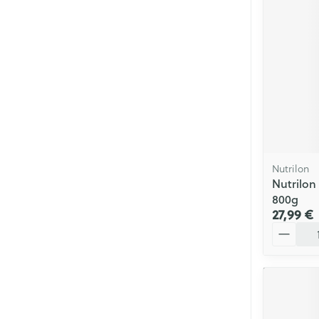
Soins menstrue
Masques chiru
Senteur
Nutrilon
Nutrilon
800g
27,99 €
Quantité