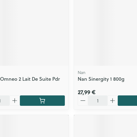
ls
Yeux
rgique
Afficher plus
Autobronzants
Rasage
Nan
 Omneo 2 Lait De Suite Pdr
Nan Sinergity 1 800g
27,99 €
Quantité