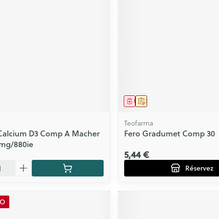
ment
Médicament
Sur prescription
Teofarma
Calcium D3 Comp A Macher
Fero Gradumet Comp 30
 mg/880ie
5,44 €
Réservez
MO