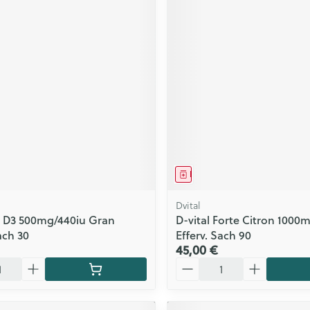
ment
Médicament
Dvital
t. D3 500mg/440iu Gran
D-vital Forte Citron 1000
ach 30
Efferv. Sach 90
45,00 €
Quantité