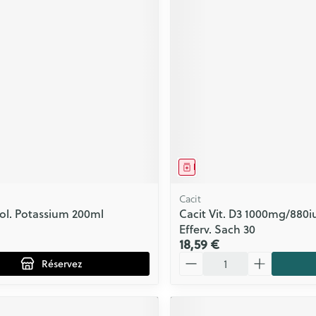
ment
prescription
Médicament
Cacit
Sol. Potassium 200ml
Cacit Vit. D3 1000mg/880i
Efferv. Sach 30
18,59 €
Quantité
Réservez