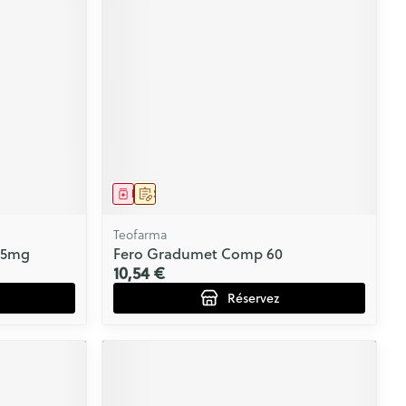
CBD
Médicament
Sur prescription
Teofarma
25mg
Fero Gradumet Comp 60
10,54 €
Réservez