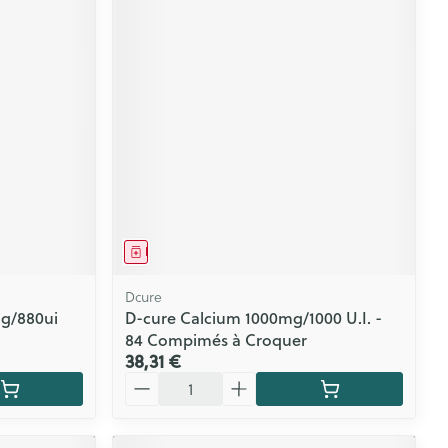
Médicament
Dcure
mg/880ui
D-cure Calcium 1000mg/1000 U.I. -
84 Compimés à Croquer
38,31 €
Quantité