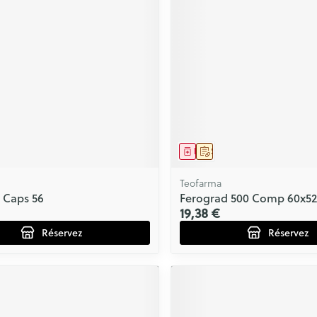
ls
Yeux
rgique
Afficher plus
Autobronzants
Rasage
ment
prescription
Médicament
Sur prescription
Teofarma
e Caps 56
Ferograd 500 Comp 60x5
19,38 €
Réservez
Réservez