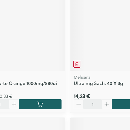
ment
Médicament
Melisana
Forte Orange 1000mg/880ui
Ultra mg Sach. 40 X 3g
14,23 €
0,33 €
Quantité