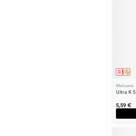
Médica
Sur 
Melisana
Ultra K 
5,59 €