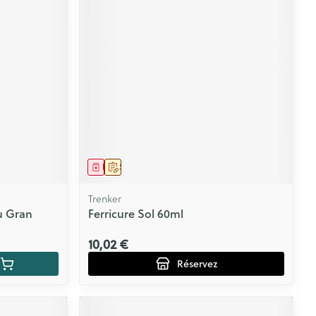
Médicament
Sur prescription
Trenker
u Gran
Ferricure Sol 60ml
10,02 €
Réservez