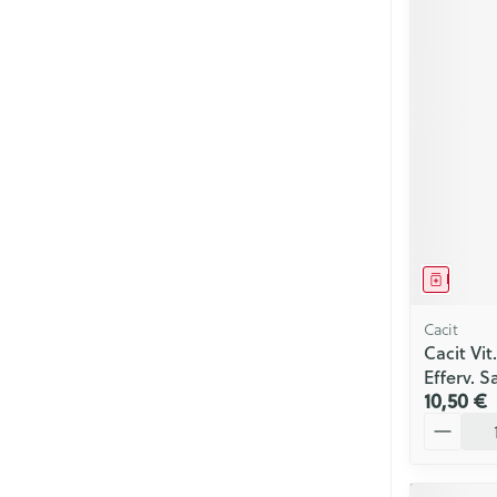
Médica
Cacit
Cacit Vi
Efferv. S
10,50 €
Quantité