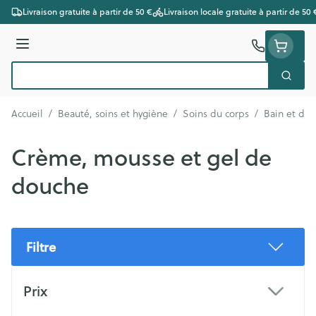
Aller au contenu
Livraison gratuite à partir de 50 €
Livraison locale gratuite à partir de 50 
Menu
Cherc
Rechercher
Accueil
/
Beauté, soins et hygiène
/
Soins du corps
/
Bain et do
Crème, mousse et gel de
douche
Filtre
Passer à la liste des produits
Prix
filter