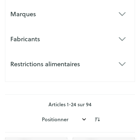
Marques
filter
Fabricants
filter
Restrictions alimentaires
filter
Articles
1
-
24
sur
94
Trier par: