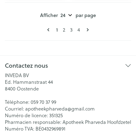
Afficher
par page
Pages
Vous lisez actuellement la page
1
Page
Page
Page
2
3
4
Contactez nous
INVEDA BV
Ed. Hammanstraat 44
8400
Oostende
Téléphone:
059 70 37 99
Courriel:
apotheekpharveda@
gmail.com
Numéro de licence:
351325
Pharmacien responsable:
Apotheek Pharveda Hoofdzetel
Numéro TVA:
BE0432969891