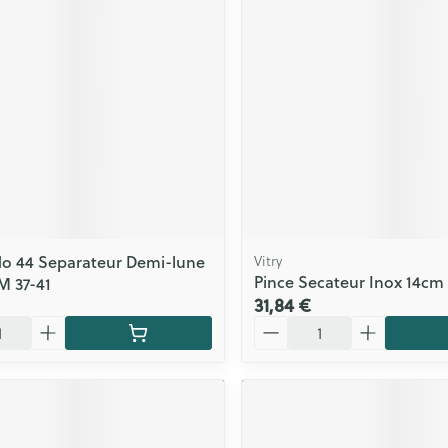
ls
Yeux
rgique
Afficher plus
Autobronzants
Rasage
o 44 Separateur Demi-lune
Vitry
Pince Secateur Inox 14cm
M 37-41
31,84 €
Quantité