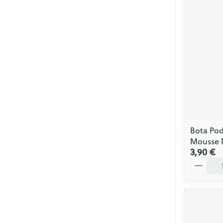
Soins menstrue
Masques chiru
Senteur
Bota Pod
Mousse 
3,90 €
Quantité