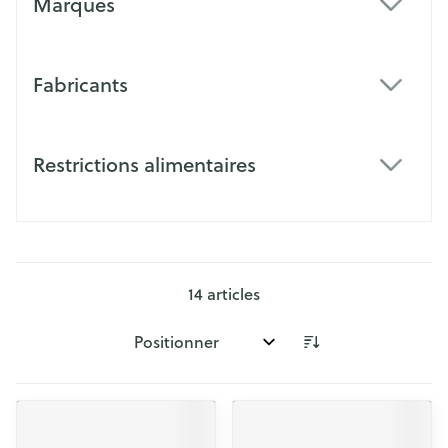
Marques
filter
Fabricants
filter
Restrictions alimentaires
filter
14
articles
Trier par: