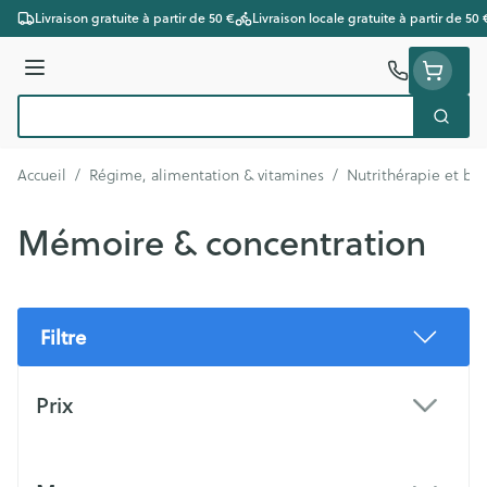
Aller au contenu
Livraison gratuite à partir de 50 €
Livraison locale gratuite à partir de 50 
Menu
Cherc
Rechercher
Accueil
/
Régime, alimentation & vitamines
/
Nutrithérapie et bi
Mémoire & concentration
Filtre
Passer à la liste des produits
Prix
filter