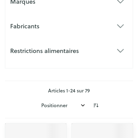
Marques
filter
Fabricants
filter
Restrictions alimentaires
filter
Articles
1
-
24
sur
79
Trier par: