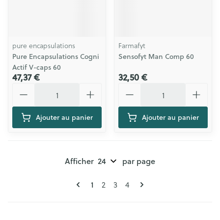
pure encapsulations
Farmafyt
Pure Encapsulations Cogni
Sensofyt Man Comp 60
Actif V-caps 60
47,37 €
32,50 €
Quantité
Quantité
Ajouter au panier
Ajouter au panier
Afficher
par page
Pages
Vous lisez actuellement la page
Page
Page
Page
1
2
3
4