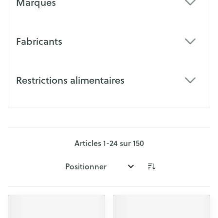
Marques
filter
Fabricants
filter
Restrictions alimentaires
filter
Articles
1
-
24
sur
150
Trier par: