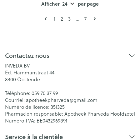
Afficher
par page
Pages
Vous lisez actuellement la page
Page
Page
Page
1
2
3
...
7
Contactez nous
INVEDA BV
Ed. Hammanstraat 44
8400
Oostende
Téléphone:
059 70 37 99
Courriel:
apotheekpharveda@
gmail.com
Numéro de licence:
351325
Pharmacien responsable:
Apotheek Pharveda Hoofdzetel
Numéro TVA:
BE0432969891
Service à la clientèle