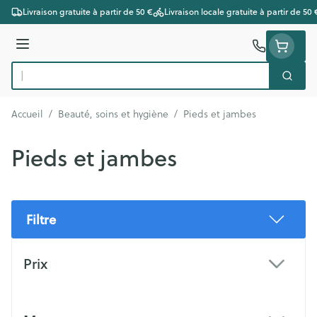
Aller au contenu
Livraison gratuite à partir de 50 €
Livraison locale gratuite à partir de 50 
Menu
Cherc
Rechercher
Accueil
/
Beauté, soins et hygiène
/
Pieds et jambes
Pieds et jambes
Filtre
Passer à la liste des produits
Prix
filter