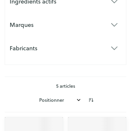
Ingrédients actifs
filter
Marques
filter
Fabricants
filter
5
articles
Trier par: