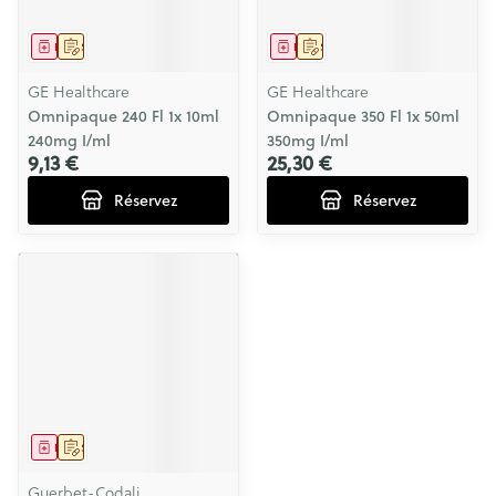
Médicament
Sur prescription
Médicament
Sur prescription
GE Healthcare
GE Healthcare
Omnipaque 240 Fl 1x 10ml
Omnipaque 350 Fl 1x 50ml
240mg I/ml
350mg I/ml
9,13 €
25,30 €
Réservez
Réservez
Médicament
Sur prescription
Guerbet-Codali