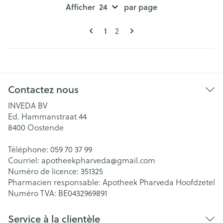
Afficher
par page
Pages
Vous lisez actuellement la page
1
Page
2
Contactez nous
INVEDA BV
Ed. Hammanstraat 44
8400
Oostende
Téléphone:
059 70 37 99
Courriel:
apotheekpharveda@
gmail.com
Numéro de licence:
351325
Pharmacien responsable:
Apotheek Pharveda Hoofdzetel
Numéro TVA:
BE0432969891
Service à la clientèle