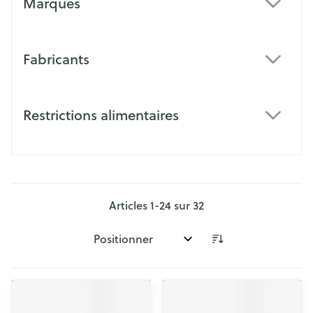
Marques
filter
Fabricants
filter
Restrictions alimentaires
filter
Articles
1
-
24
sur
32
Trier par: