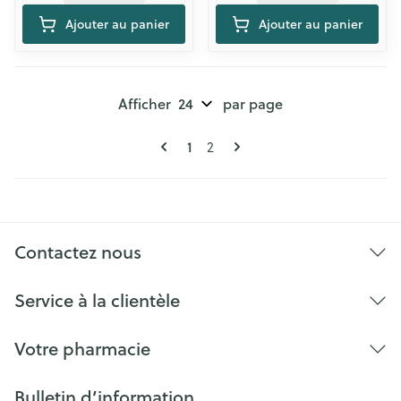
Ajouter au panier
Ajouter au panier
Afficher
par page
Pages
Vous lisez actuellement la page
Page
1
2
Contactez nous
Service à la clientèle
Votre pharmacie
Bulletin d’information