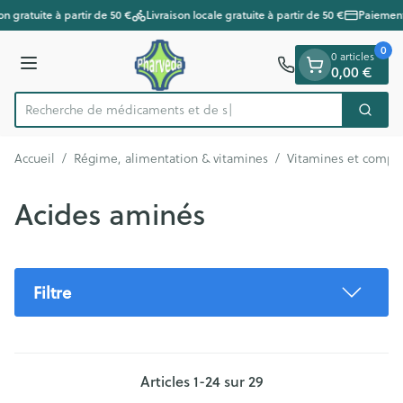
Diapositive 1 de 1
Aller au contenu
n gratuite à partir de 50 €
Livraison locale gratuite à partir de 50 €
Paiements
0
0 articles
Menu
0,00 €
Recherche de m
Cherc
Rechercher
Accueil
/
Régime, alimentation & vitamines
/
Vitamines et compl
Acides aminés
Filtre
Articles
1
-
24
sur
29