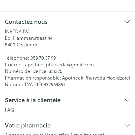
Contactez nous
INVEDA BV
Ed. Hammanstraat 44
8400
Oostende
Téléphone:
059 70 37 99
Courriel:
apotheekpharveda@
gmail.com
Numéro de licence:
351325
Pharmacien responsable:
Apotheek Pharveda Hoofdzetel
Numéro TVA:
BE0432969891
Service à la clientèle
FAQ
Votre pharmacie
A propos de nous
Liens utiles
Actualités santé