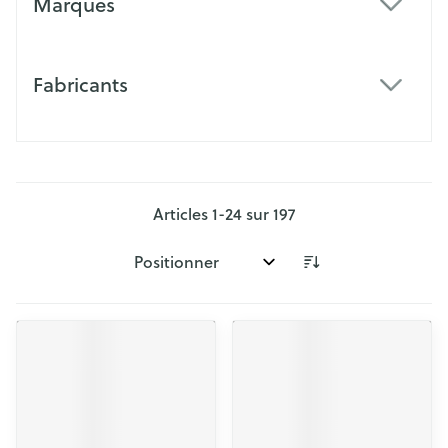
Marques
filter
Fabricants
filter
Articles
1
-
24
sur
197
Trier par: