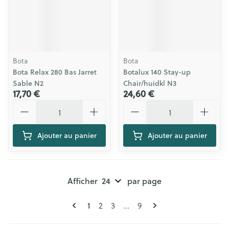
Bota
Bota
Bota Relax 280 Bas Jarret
Botalux 140 Stay-up
Sable N2
Chair/huidkl N3
17,70 €
24,60 €
Quantité
Quantité
Ajouter au panier
Ajouter au panier
Afficher
par page
Pages
Vous lisez actuellement la page
Page
Page
Page
1
2
3
...
9