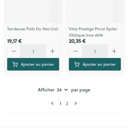
Tondeuse Poils Du Nez (nz)
Vitry Prestige Pince Epiler
Oblique Inox 4016
19,17 €
20,35 €
Quantité
Quantité
Ajouter au panier
Ajouter au panier
Afficher
par page
Pages
Vous lisez actuellement la page
Page
1
2