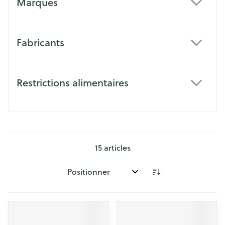
Marques
filter
Fabricants
filter
Restrictions alimentaires
filter
15
articles
Trier par: