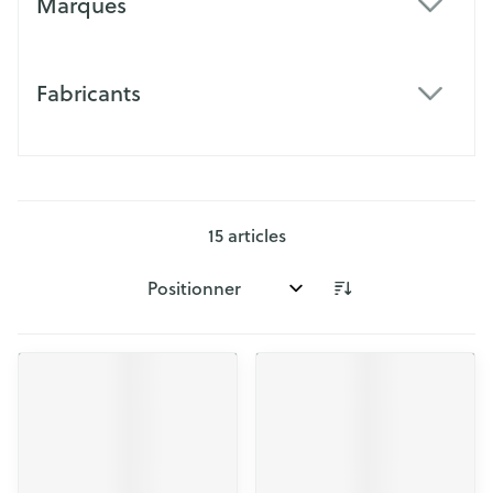
Marques
filter
Fabricants
filter
15
articles
Trier par: