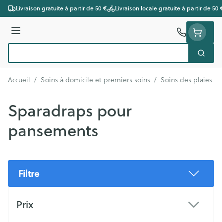
Aller au contenu
Livraison gratuite à partir de 50 €
Livraison locale gratuite à partir de 50 
Menu
Cherc
Rechercher
Accueil
/
Soins à domicile et premiers soins
/
Soins des plaies
/
Sparadraps pour
pansements
Filtre
Passer à la liste des produits
Prix
filter