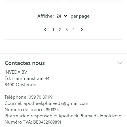
Afficher
par page
Pages
Vous lisez actuellement la page
Page
Page
Page
1
2
3
4
Contactez nous
INVEDA BV
Ed. Hammanstraat 44
8400
Oostende
Téléphone:
059 70 37 99
Courriel:
apotheekpharveda@
gmail.com
Numéro de licence:
351325
Pharmacien responsable:
Apotheek Pharveda Hoofdzetel
Numéro TVA:
BE0432969891