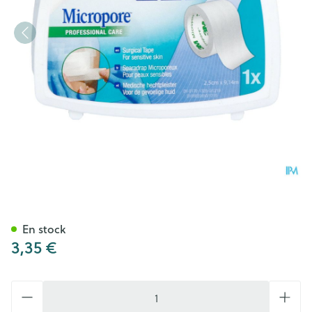
Micropore 3m 25,0mmx9,1m N
En stock
3,35 €
Quantité