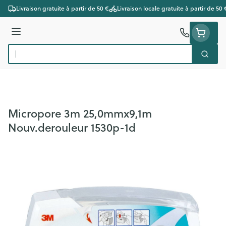
Aller au contenu
Livraison gratuite à partir de 50 €
Livraison locale gratuite à partir de 50 
Menu
Cherc
Rechercher
Micropore 3m 25,0mmx9,1m
Nouv.derouleur 1530p-1d