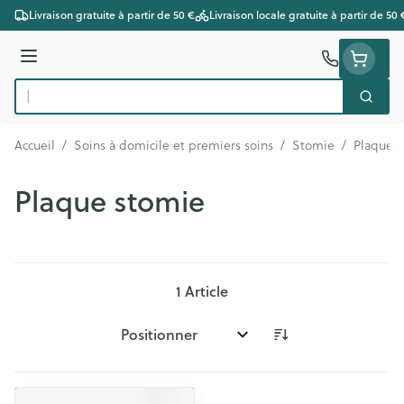
Aller au contenu
Livraison gratuite à partir de 50 €
Livraison locale gratuite à partir de 50 
Menu
Cherc
Rechercher
Accueil
/
Soins à domicile et premiers soins
/
Stomie
/
Plaque 
Plaque stomie
1
Article
Trier par: