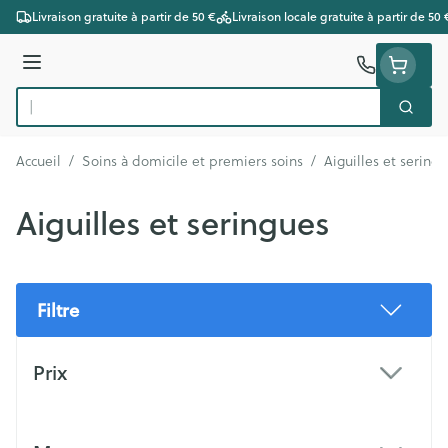
Aller au contenu
Livraison gratuite à partir de 50 €
Livraison locale gratuite à partir de 50 
Menu
Cherc
Rechercher
Accueil
/
Soins à domicile et premiers soins
/
Aiguilles et sering
Aiguilles et seringues
Filtre
Passer à la liste des produits
Prix
filter