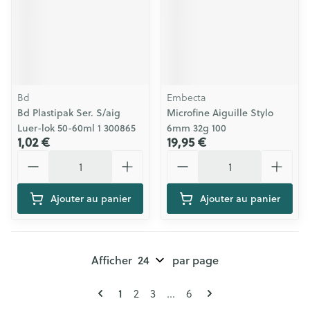
Bd
Embecta
Bd Plastipak Ser. S/aig
Microfine Aiguille Stylo
Luer-lok 50-60ml 1 300865
6mm 32g 100
1,02 €
19,95 €
Quantité
Quantité
Ajouter au panier
Ajouter au panier
Afficher
par page
Pages
Vous lisez actuellement la page
1
Page
Page
Page
2
3
...
6