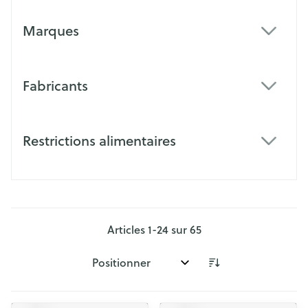
Marques
filter
Fabricants
filter
Restrictions alimentaires
filter
Articles
1
-
24
sur
65
Trier par: