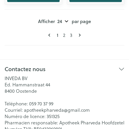
Afficher
par page
Pages
Vous lisez actuellement la page
Page
Page
1
2
3
Contactez nous
INVEDA BV
Ed. Hammanstraat 44
8400
Oostende
Téléphone:
059 70 37 99
Courriel:
apotheekpharveda@
gmail.com
Numéro de licence:
351325
Pharmacien responsable:
Apotheek Pharveda Hoofdzetel
Numéro TVA:
BE0432969891