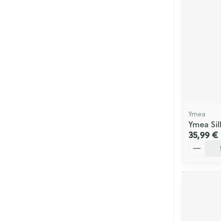
Ymea
Ymea Sil
35,99 €
Quantité