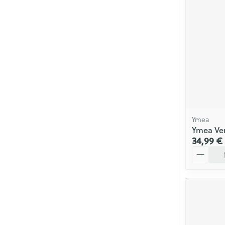
Soins menstrue
Masques chiru
Senteur
Ymea
Ymea Ven
34,99 €
Quantité