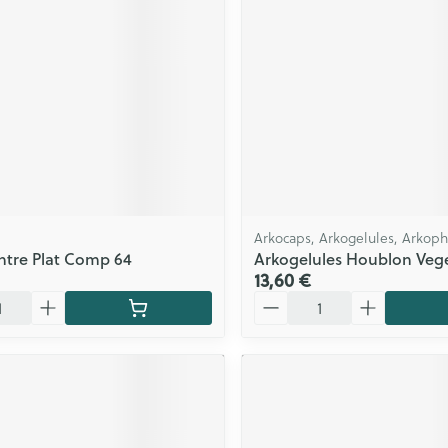
ls
Yeux
rgique
Afficher plus
Autobronzants
Rasage
Arkocaps, Arkogelules, Arkop
tre Plat Comp 64
Arkogelules Houblon Vege
13,60 €
Quantité