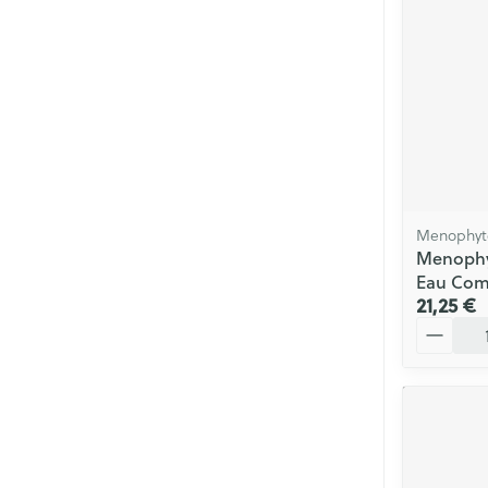
Menophyte
Menophyt
Eau Com
21,25 €
Quantité