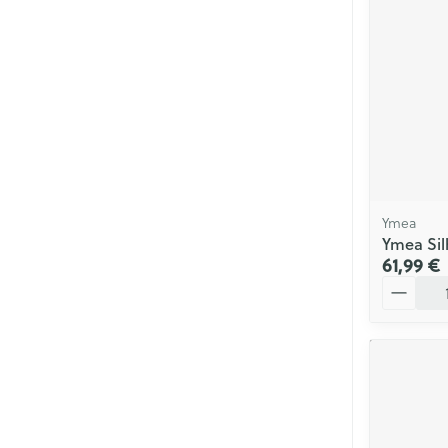
Ymea
Ymea Sil
61,99 €
Quantité