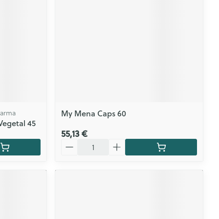
My Mena Caps 60
harma
Vegetal 45
55,13 €
Quantité