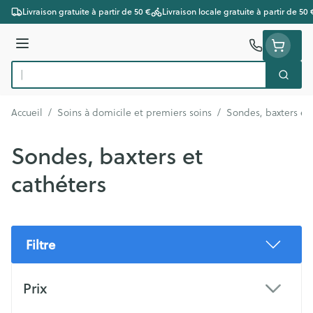
Aller au contenu
Livraison gratuite à partir de 50 €
Livraison locale gratuite à partir de 50 
Menu
Cherc
Rechercher
Accueil
/
Soins à domicile et premiers soins
/
Sondes, baxters et 
Sondes, baxters et
cathéters
Filtre
Passer à la liste des produits
Prix
filter