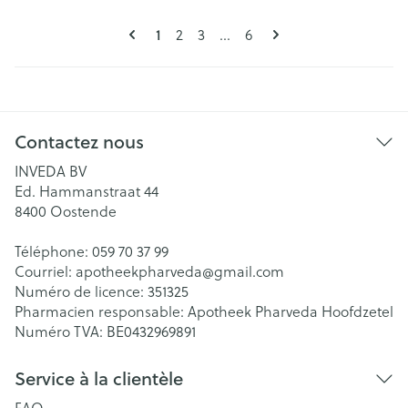
Pages
Vous lisez actuellement la page
Page
Page
Page
1
2
3
...
6
Contactez nous
INVEDA BV
Ed. Hammanstraat 44
8400
Oostende
Téléphone:
059 70 37 99
Courriel:
apotheekpharveda@
gmail.com
Numéro de licence:
351325
Pharmacien responsable:
Apotheek Pharveda Hoofdzetel
Numéro TVA:
BE0432969891
Service à la clientèle
FAQ