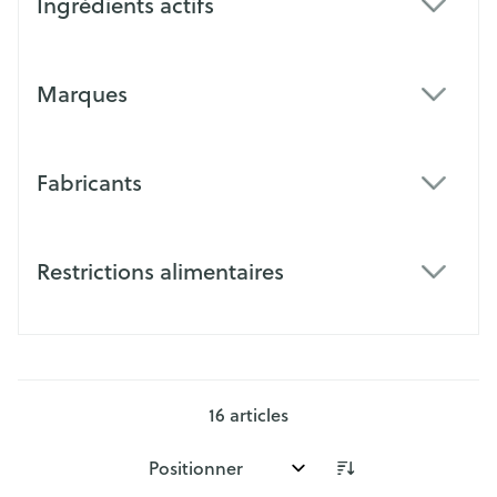
Ingrédients actifs
filter
Marques
filter
Fabricants
filter
Restrictions alimentaires
filter
16
articles
Trier par: