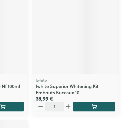
CBD
Iwhite
 Nf 100ml
Iwhite Superior Whitening Kit
Embouts Buccaux 10
38,99 €
Quantité