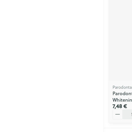
Parodonta
Parodont
Whitenin
7,48 €
Quantité