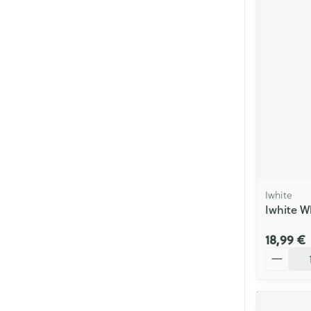
Soins menstrue
Masques chiru
Senteur
Iwhite
Iwhite W
18,99 €
Quantité