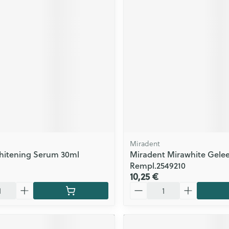
ls
Yeux
rgique
Afficher plus
Autobronzants
Rasage
Miradent
hitening Serum 30ml
Miradent Mirawhite Gelee
Rempl.2549210
10,25 €
Quantité