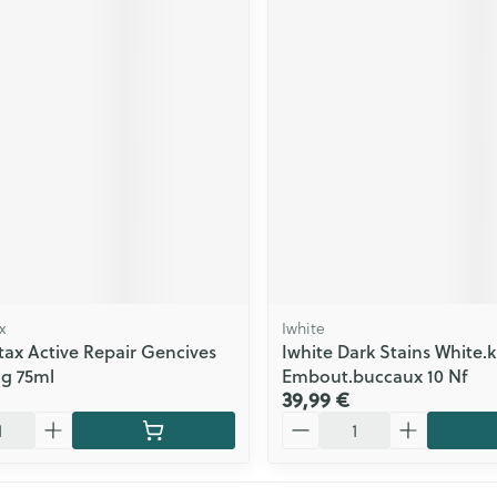
x
Iwhite
ax Active Repair Gencives
Iwhite Dark Stains White.k
g 75ml
Embout.buccaux 10 Nf
39,99 €
Quantité