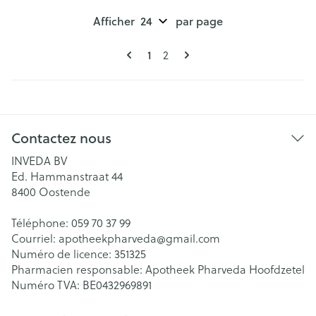
Afficher
par page
Pages
Vous lisez actuellement la page
Page
1
2
Contactez nous
INVEDA BV
Ed. Hammanstraat 44
8400
Oostende
Téléphone:
059 70 37 99
Courriel:
apotheekpharveda@
gmail.com
Numéro de licence:
351325
Pharmacien responsable:
Apotheek Pharveda Hoofdzetel
Numéro TVA:
BE0432969891