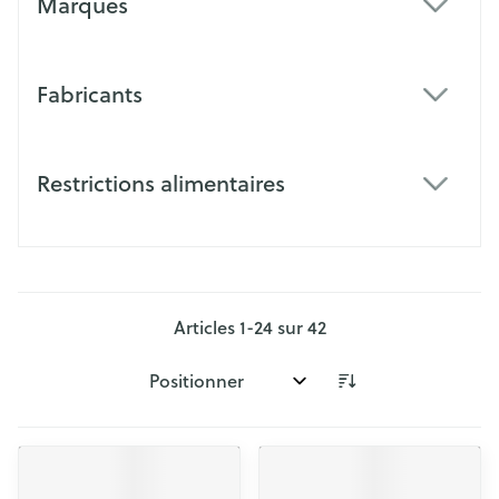
Marques
filter
Fabricants
filter
Restrictions alimentaires
filter
Articles
1
-
24
sur
42
Trier par: