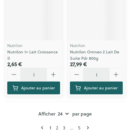
Nutrilon
Nutrilon
Nutrilon 1+ Lait Croissance
Nutrilon Omneo 2 Lait De
1l
Suite Pdr 800g
2,65 €
27,99 €
Quantité
Quantité
Ajouter au panier
Ajouter au panier
Afficher
par page
Pages
Vous lisez actuellement la page
Page
Page
Page
1
2
3
...
5