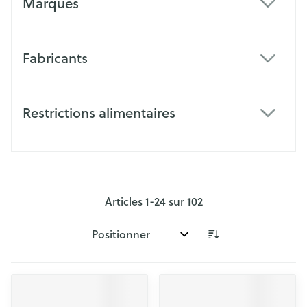
Marques
filter
Fabricants
filter
Restrictions alimentaires
filter
Articles
1
-
24
sur
102
Trier par: