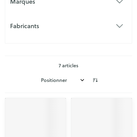
Marques
filter
Fabricants
filter
7
articles
Trier par: