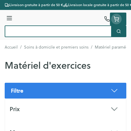
Aller au contenu
Livraison gratuite à partir de 50 €
Livraison locale gratuite à partir de 50 
Menu
Cherc
Rechercher
Accueil
/
Soins à domicile et premiers soins
/
Matériel paramédic
Matériel d'exercices
Filtre
Passer à la liste des produits
Prix
filter