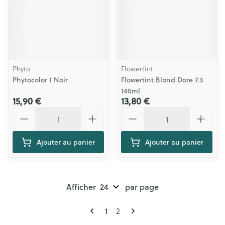
Phyto
Flowertint
Phytocolor 1 Noir
Flowertint Blond Dore 7.3
140ml
15,90 €
13,80 €
Quantité
Quantité
Ajouter au panier
Ajouter au panier
Afficher
par page
Pages
Vous lisez actuellement la page
Page
1
2