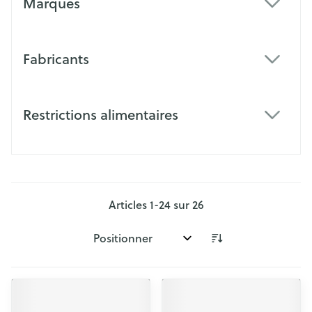
Marques
filter
Fabricants
filter
Restrictions alimentaires
filter
Articles
1
-
24
sur
26
Trier par: