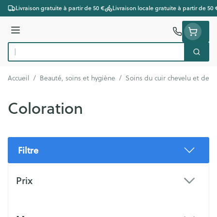
Aller au contenu
Livraison gratuite à partir de 50 €
Livraison locale gratuite à partir de 50 
Menu
Cherc
Rechercher
Accueil
/
Beauté, soins et hygiène
/
Soins du cuir chevelu et des 
Coloration
Filtre
Passer à la liste des produits
Prix
filter