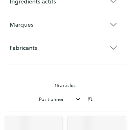
Ingrédients actifs
filter
Marques
filter
Fabricants
filter
15
articles
Trier par: