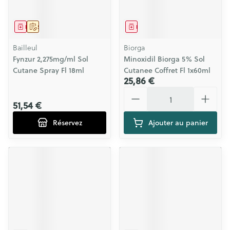
Médicament
Sur prescription
Médicament
Bailleul
Biorga
Fynzur 2,275mg/ml Sol
Minoxidil Biorga 5% Sol
Cutane Spray Fl 18ml
Cutanee Coffret Fl 1x60ml
25,86 €
Quantité
51,54 €
Réservez
Ajouter au panier