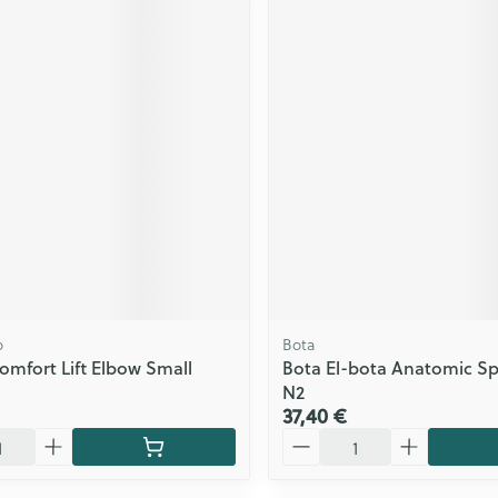
o
Bota
omfort Lift Elbow Small
Bota El-bota Anatomic Sp
N2
37,40 €
Quantité