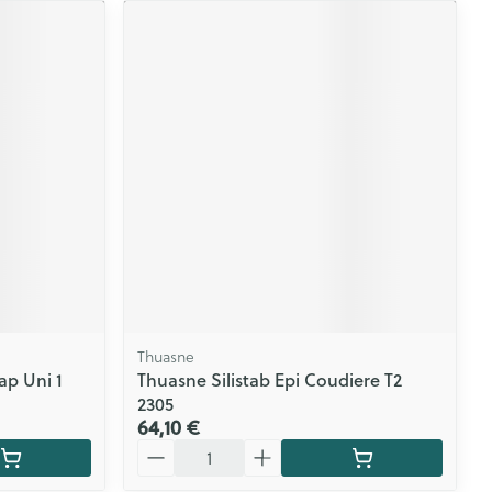
Thuasne
ap Uni 1
Thuasne Silistab Epi Coudiere T2
2305
64,10 €
Quantité