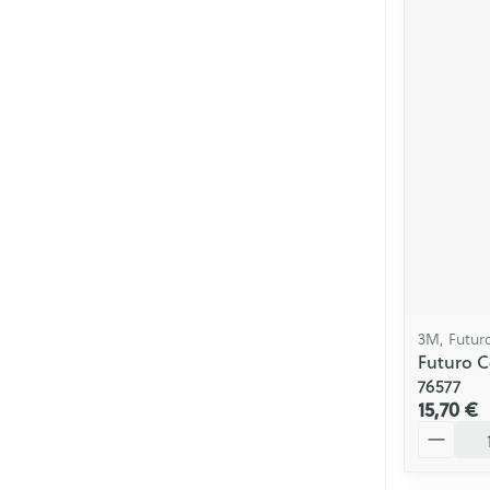
3M, Futur
Futuro C
76577
15,70 €
Quantité