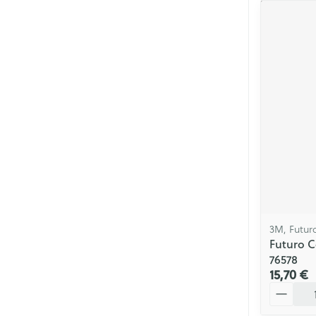
3M, Futur
Futuro C
76578
15,70 €
Quantité