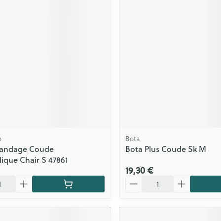
ls
Yeux
rgique
Afficher plus
Autobronzants
Rasage
o
Bota
Bandage Coude
Bota Plus Coude Sk M
lique Chair S 47861
19,30 €
Quantité