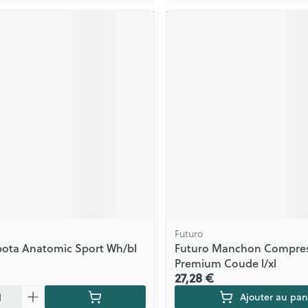
Futuro
bota Anatomic Sport Wh/bl
Futuro Manchon Compres
Premium Coude l/xl
27,28 €
Ajouter au pan