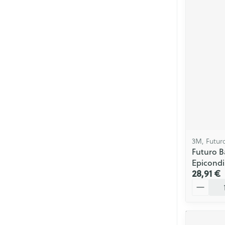
Soins menstrue
Masques chiru
Senteur
3M, Futur
Futuro 
Epicondi
28,91 €
Quantité