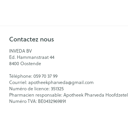
Soins menstrue
Masques chiru
Senteur
Contactez nous
INVEDA BV
Ed. Hammanstraat 44
8400
Oostende
Téléphone:
059 70 37 99
Courriel:
apotheekpharveda@
gmail.com
Numéro de licence:
351325
Pharmacien responsable:
Apotheek Pharveda Hoofdzetel
Numéro TVA:
BE0432969891