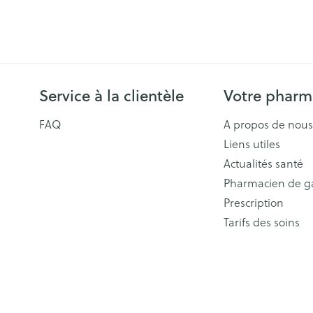
ls
Yeux
rgique
Afficher plus
Autobronzants
Rasage
Service à la clientèle
Votre pharm
FAQ
A propos de nous
Liens utiles
Actualités santé
Pharmacien de g
Prescription
Tarifs des soins