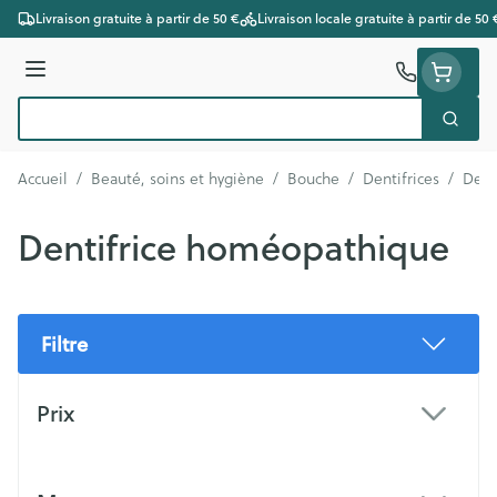
Aller au contenu
Livraison gratuite à partir de 50 €
Livraison locale gratuite à partir de 50 
Menu
Cherc
Rechercher
Accueil
/
Beauté, soins et hygiène
/
Bouche
/
Dentifrices
/
Dent
Dentifrice homéopathique
Filtre
Passer à la liste des produits
Prix
filter