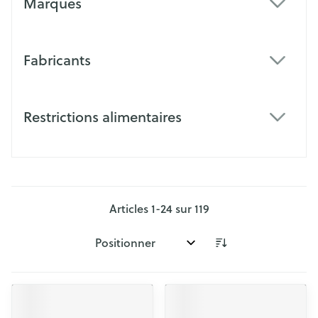
Marques
filter
Fabricants
filter
Restrictions alimentaires
filter
Articles
1
-
24
sur
119
Trier par: