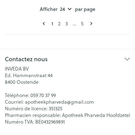
Afficher
par page
Pages
Vous lisez actuellement la page
Page
Page
Page
1
2
3
...
5
Contactez nous
INVEDA BV
Ed. Hammanstraat 44
8400
Oostende
Téléphone:
059 70 37 99
Courriel:
apotheekpharveda@
gmail.com
Numéro de licence:
351325
Pharmacien responsable:
Apotheek Pharveda Hoofdzetel
Numéro TVA:
BE0432969891