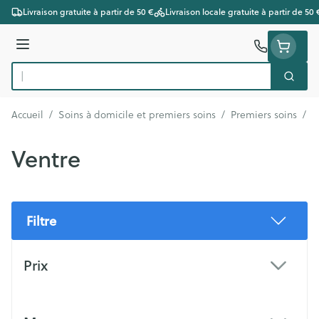
Aller au contenu
Livraison gratuite à partir de 50 €
Livraison locale gratuite à partir de 50 
Menu
Cherc
Rechercher
Accueil
/
Soins à domicile et premiers soins
/
Premiers soins
/
B
Ventre
Filtre
Passer à la liste des produits
Prix
filter