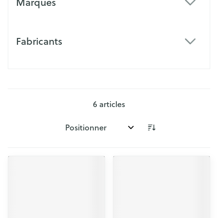
Marques
filter
Fabricants
filter
6
articles
Trier par: