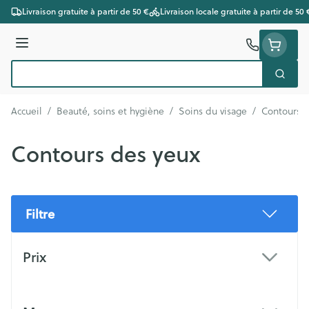
Aller au contenu
Livraison gratuite à partir de 50 €
Livraison locale gratuite à partir de 50 
Menu
Cherc
Rechercher
Accueil
/
Beauté, soins et hygiène
/
Soins du visage
/
Contours d
Contours des yeux
Filtre
Passer à la liste des produits
Prix
filter