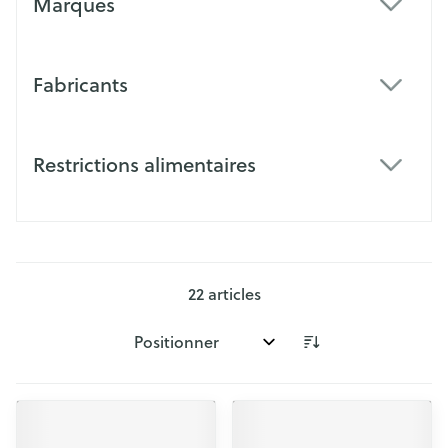
Marques
filter
Fabricants
filter
Restrictions alimentaires
filter
22
articles
Trier par: