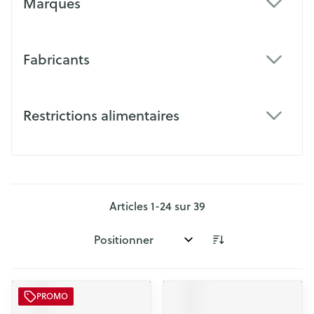
Marques
filter
Fabricants
filter
Restrictions alimentaires
filter
Articles
1
-
24
sur
39
Trier par:
PROMO