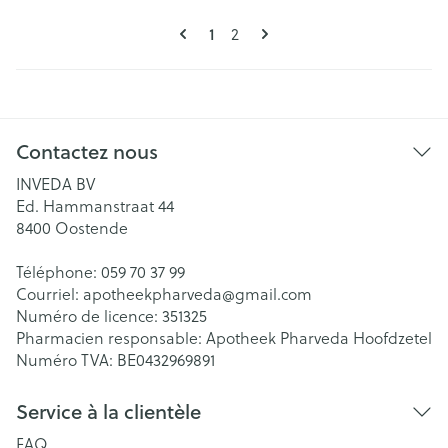
Pages
Vous lisez actuellement la page
Page
1
2
Contactez nous
INVEDA BV
Ed. Hammanstraat 44
8400
Oostende
Téléphone:
059 70 37 99
Courriel:
apotheekpharveda@
gmail.com
Numéro de licence:
351325
Pharmacien responsable:
Apotheek Pharveda Hoofdzetel
Numéro TVA:
BE0432969891
Service à la clientèle
FAQ