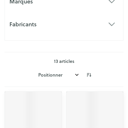
Marques
filter
Fabricants
filter
13
articles
Trier par: