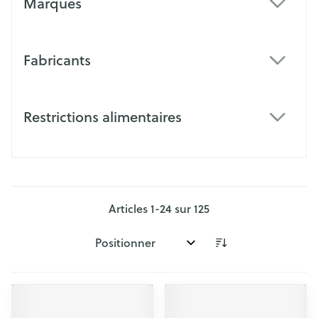
Marques
filter
Fabricants
filter
Restrictions alimentaires
filter
Articles
1
-
24
sur
125
Trier par: