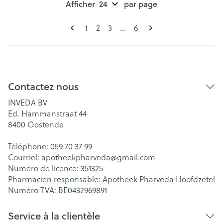
Afficher
par page
Pages
Vous lisez actuellement la page
Page
Page
Page
1
2
3
...
6
Contactez nous
INVEDA BV
Ed. Hammanstraat 44
8400
Oostende
Téléphone:
059 70 37 99
Courriel:
apotheekpharveda@
gmail.com
Numéro de licence:
351325
Pharmacien responsable:
Apotheek Pharveda Hoofdzetel
Numéro TVA:
BE0432969891
Service à la clientèle