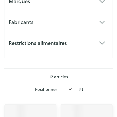
Marques
filter
Fabricants
filter
Restrictions alimentaires
filter
12
articles
Trier par: