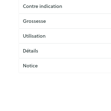
ls
Yeux
rgique
Contre indication
Afficher plus
Grossesse
Autobronzants
Rasage
Utilisation
Détails
Notice