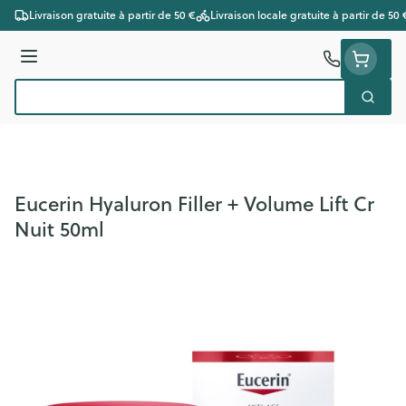
Aller au contenu
Livraison gratuite à partir de 50 €
Livraison locale gratuite à partir de 50 
Menu
Cherc
Rechercher
Eucerin Hyaluron Filler + Volume Lift Cr
Nuit 50ml