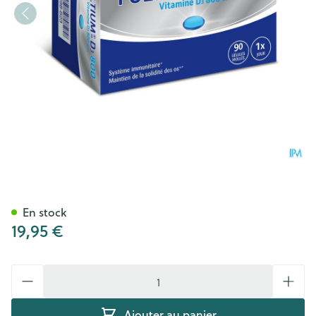
Fultium D3 800 Caps Molles 
En stock
19,95 €
Quantité
Ajouter au panier