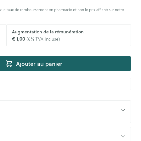
s
s
rticulations
Humeur et stress
s
 le taux de remboursement en pharmacie et non le prix affiché sur notre
agnostic
Aérosolthérapie et
Gorge et bouche
Yeux
Augmentation de la rémunération
oxygène
€ 1,00
(6% TVA incluse)
Comprimés à sucer
appareils aérosol
Oreilles
e
uttes
Spray - solution
Accessoires aérosol
aire
Bouchons d'oreilles
uencemètre
Ajouter au panier
Oxygène
Nettoyage des oreilles
Gouttes auriculaires
s
coagulant du
Hémorroïdes
ramédical
Aiguilles et seringues
 et oxygène
Seringues
olaire
Maquillage
ins
Solution injectable