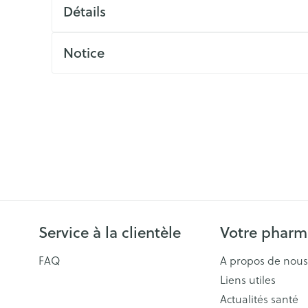
ls
Yeux
Détails
rgique
Afficher plus
Notice
Autobronzants
Rasage
Service à la clientèle
Votre pharm
FAQ
A propos de nous
Liens utiles
Actualités santé