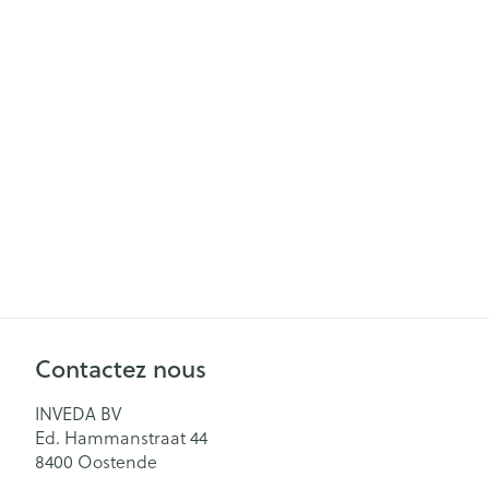
Soins menstrue
Masques chiru
Senteur
Contactez nous
INVEDA BV
Ed. Hammanstraat 44
8400
Oostende